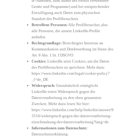
IP-Adressen, zum Aufruf des Profils verwendete
Geräte und Programme) und bei entsprechender
Einwilligung auch Daten zum physischen
Standort des Profilbesuchers.
Betroffene Personen:
Alle Profilbesucher, also
alle Personen, die unsere LinkedIn-Profile
aufrufen.
Rechtsgrundlage:
Berechtigtes Interesse an
Kommunikation und Direktwerbung im Sinne des
Art. 6 Abs. 1 lit. f DSGVO.
Cookies:
LinkedIn setzt Cookies, um die Daten
des Profilbesuchers zu speichern. Mehr dazu:
https://www.linkedin.com/legal/cookie-policy?
_l=de_DE
Widerspruch:
Grundsätzlich ermöglicht
LinkedIn einen Widerspruch gegen die
Datenverarbeitung zu den oben genannten
Zwecken. Mehr dazu lesen Sie hier:
https://www.linkedin.com/help/linkedin/answer/9
3516/widerspruch-gegen-die-datenverarbeitung-
einschrankung-der-datenverarbeitung?lang=de
Informationen zum Datenschutz:
Datenschutzerklärung: