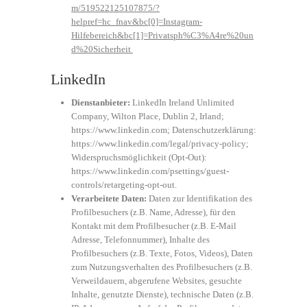
m/519522125107875/?
helpref=hc_fnav&bc[0]=Instagram-
Hilfebereich&bc[1]=Privatsph%C3%A4re%20un
d%20Sicherheit
LinkedIn
Dienstanbieter:
LinkedIn Ireland Unlimited
Company, Wilton Place, Dublin 2, Irland;
https://www.linkedin.com
; Datenschutzerklärung:
https://www.linkedin.com/legal/privacy-policy
;
Widerspruchsmöglichkeit (Opt-Out):
https://www.linkedin.com/psettings/guest-
controls/retargeting-opt-out
.
Verarbeitete Daten:
Daten zur Identifikation des
Profilbesuchers (z.B. Name, Adresse), für den
Kontakt mit dem Profilbesucher (z.B. E-Mail
Adresse, Telefonnummer), Inhalte des
Profilbesuchers (z.B. Texte, Fotos, Videos), Daten
zum Nutzungsverhalten des Profilbesuchers (z.B.
Verweildauern, abgerufene Websites, gesuchte
Inhalte, genutzte Dienste), technische Daten (z.B.