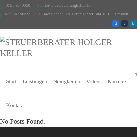
0351 8970950
info@steuerberatungkeller.de
Meißner Straße 123, 01445 Radebeul & Leipziger Str. 304, 01139 Dresden
Start
Leistungen
Neuigkeiten
Videos
Karriere
Kontakt
No Posts Found.