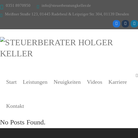
0351 8970950
info@steuerberatungkeller.de
Meißner Straße 123, 01445 Radebeul & Leipziger Str. 304, 01139 Dresden
Start
Leistungen
Neuigkeiten
Videos
Karriere
Kontakt
No Posts Found.